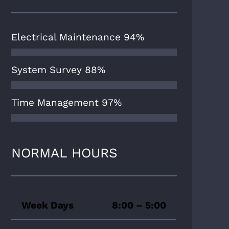
Electrical Maintenance
94%
System Survey
88%
Time Management
97%
NORMAL HOURS
Week Days
8:00 – 5:00