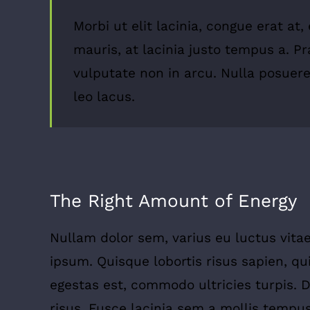
Morbi ut elit lacinia, congue erat at
mauris, at lacinia justo tempus a. P
vulputate non in arcu. Nulla posuer
leo lacus.
The Right Amount of Energy
Nullam dolor sem, varius eu luctus vitae, 
ipsum. Quisque lobortis risus sapien, qu
egestas est, commodo ultricies turpis. 
risus. Fusce lacinia sem a mollis tempus