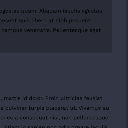
, egestas quam. Aliquam iaculis egestas
raesent quis libero at nibh posuere
e tempus venenatis. Pellentesque eget
mattis id dolor. Proin ultricies feugiat
is pulvinar turpis placerat ut. Vivamus eu
Donec a consequat nisi, non pellentesque
. Etiam in sapien non odio ornare iaculis