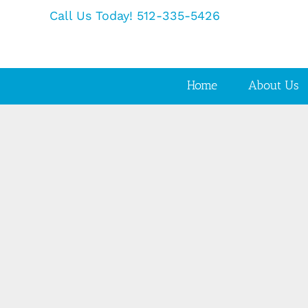
Skip
Call Us Today! 512-335-5426
to
content
Home
About Us