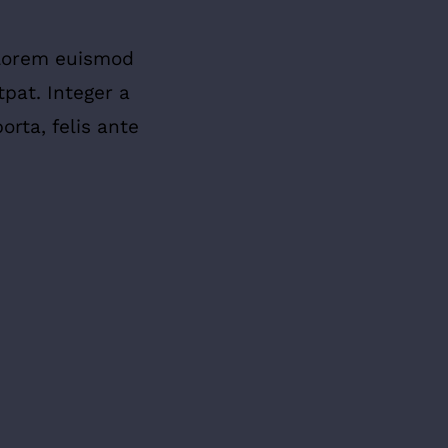
s lorem euismod
tpat. Integer a
rta, felis ante